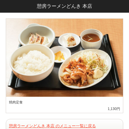
憩房ラーメンどんき 本店
焼肉定食
1,130円
憩房ラーメンどんき 本店 のメニュー一覧に戻る