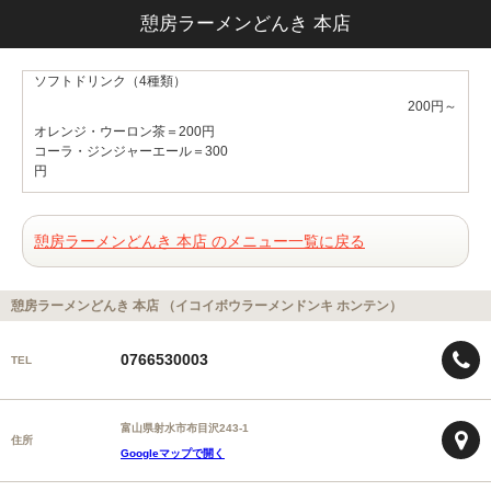
憩房ラーメンどんき 本店
ソフトドリンク（4種類）
200円～
オレンジ・ウーロン茶＝200円
コーラ・ジンジャーエール＝300
円
憩房ラーメンどんき 本店 のメニュー一覧に戻る
憩房ラーメンどんき 本店 （イコイボウラーメンドンキ ホンテン）
0766530003
TEL
富山県射水市布目沢243-1
住所
Googleマップで開く