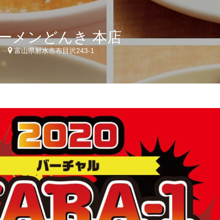
ーメンどんき 本店
3
富山県射水市布目沢243-1