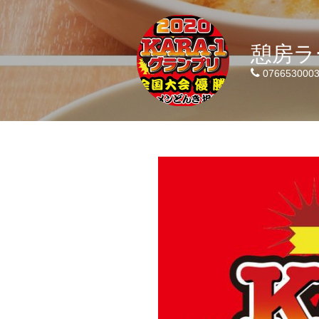
憩房ラ
076653000