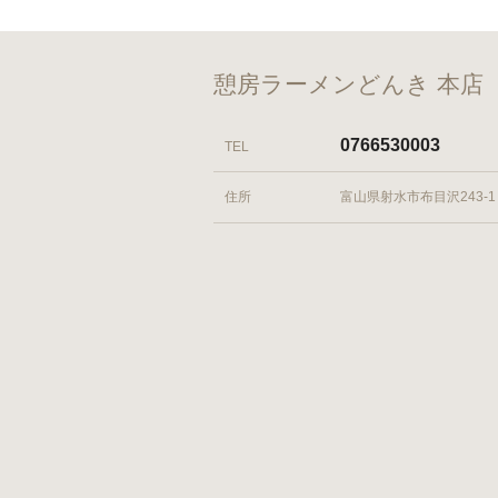
憩房ラーメンどんき 本店
0766530003
TEL
住所
富山県射水市布目沢243-1